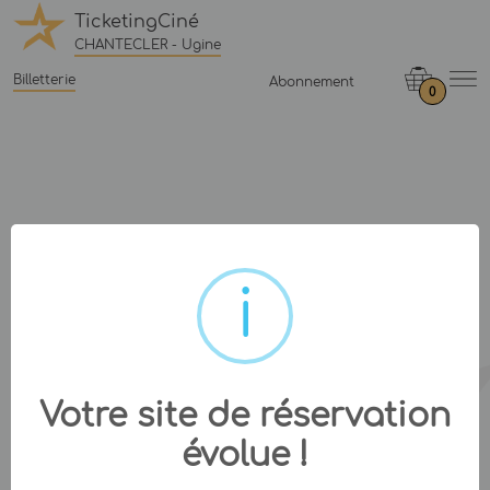
TicketingCiné
CHANTECLER - Ugine
Billetterie
Abonnement
0
Votre site de réservation
évolue !