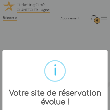
TicketingCiné
CHANTECLER - Ugine
Billetterie
Abonnement
0
Votre site de réservation
évolue !