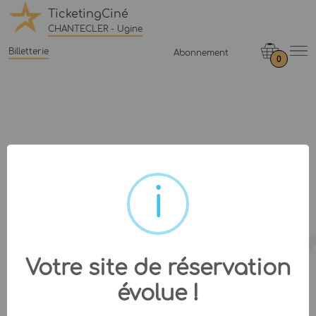
TicketingCiné
CHANTECLER - Ugine
Billetterie
Abonnement
0
Votre site de réservation
évolue !