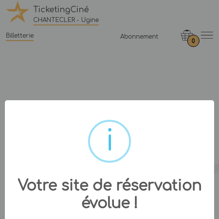
TicketingCiné
CHANTECLER - Ugine
Billetterie
Abonnement
0
Votre site de réservation
évolue !