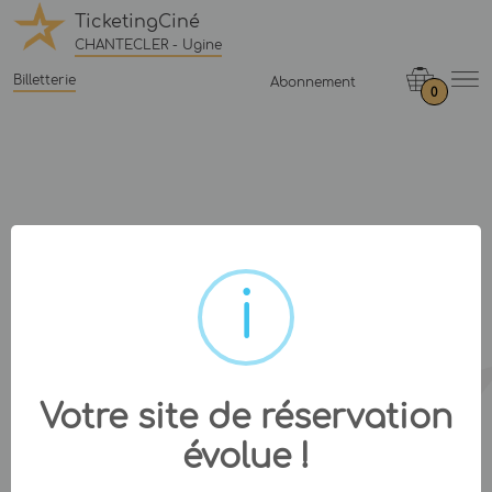
TicketingCiné
CHANTECLER - Ugine
Billetterie
Abonnement
0
Votre site de réservation
évolue !