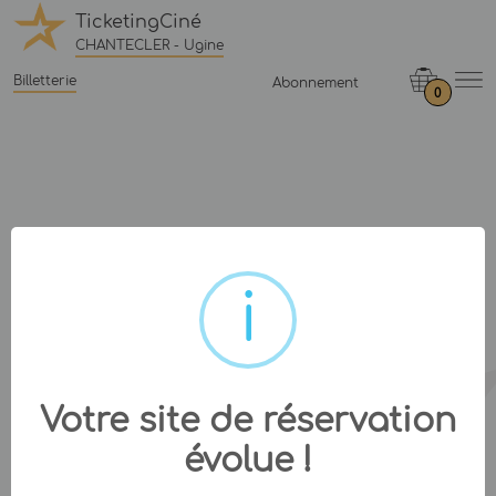
TicketingCiné
CHANTECLER - Ugine
Billetterie
Abonnement
0
Votre site de réservation
évolue !