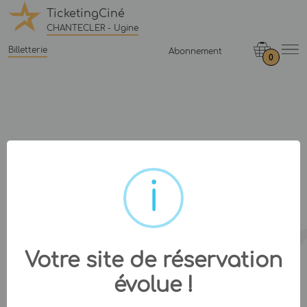
TicketingCiné
CHANTECLER - Ugine
Billetterie
Abonnement
0
Votre site de réservation
évolue !