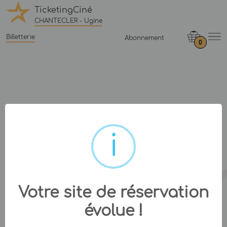
TicketingCiné
CHANTECLER - Ugine
Billetterie
Abonnement
0
Votre site de réservation
évolue !