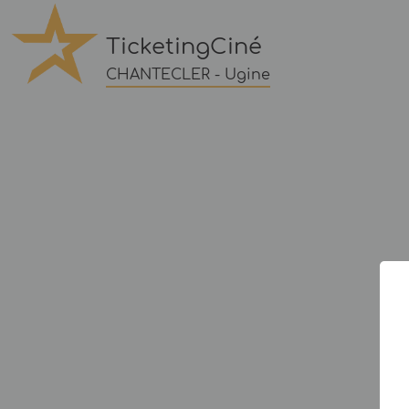
TicketingCiné
CHANTECLER - Ugine