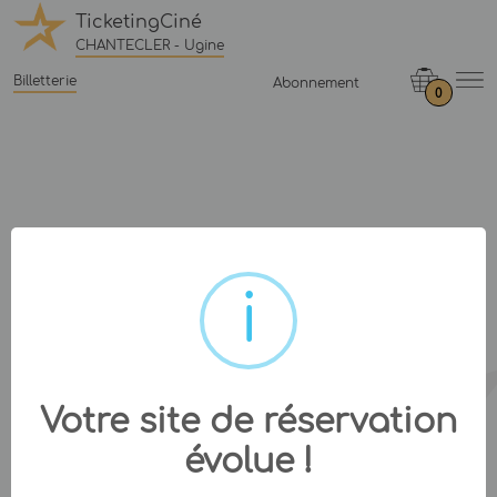
TicketingCiné
CHANTECLER - Ugine
Billetterie
Abonnement
0
Votre site de réservation
évolue !