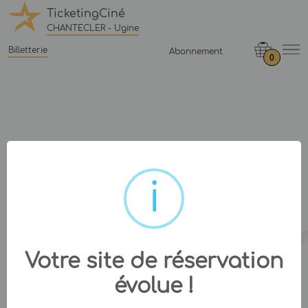
TicketingCiné
CHANTECLER - Ugine
Billetterie
Abonnement
0
Votre site de réservation
évolue !