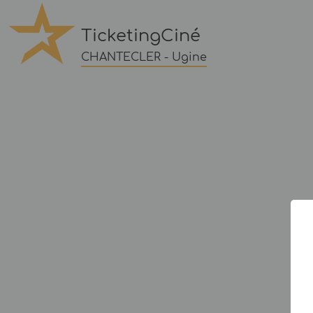
TicketingCiné
CHANTECLER - Ugine