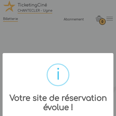
TicketingCiné
CHANTECLER - Ugine
Billetterie
Abonnement
0
Votre site de réservation
évolue !