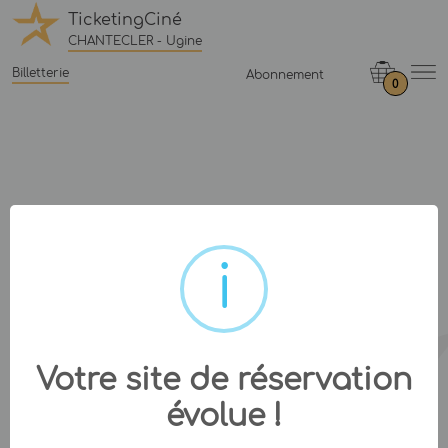
TicketingCiné
CHANTECLER - Ugine
Billetterie
Abonnement
0
Votre site de réservation
évolue !