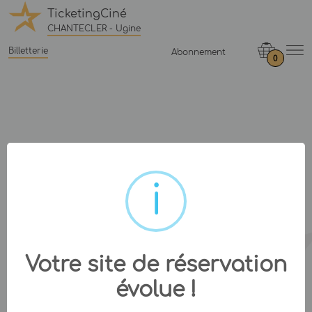
TicketingCiné
CHANTECLER - Ugine
Billetterie
Abonnement
0
Votre site de réservation
évolue !