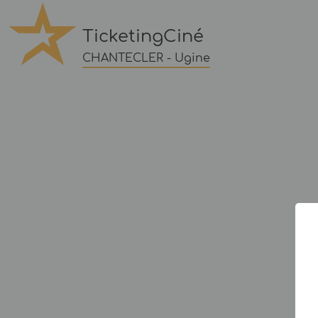
TicketingCiné
CHANTECLER - Ugine