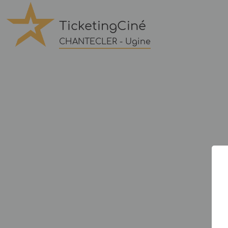
TicketingCiné
CHANTECLER - Ugine