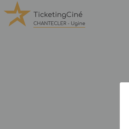
TicketingCiné
CHANTECLER - Ugine