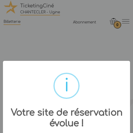
TicketingCiné
CHANTECLER - Ugine
Billetterie
Abonnement
0
Votre site de réservation
évolue !