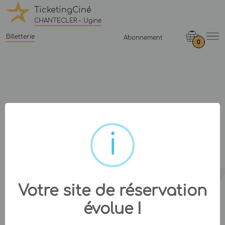
TicketingCiné
CHANTECLER - Ugine
Billetterie
Abonnement
0
Votre site de réservation
évolue !