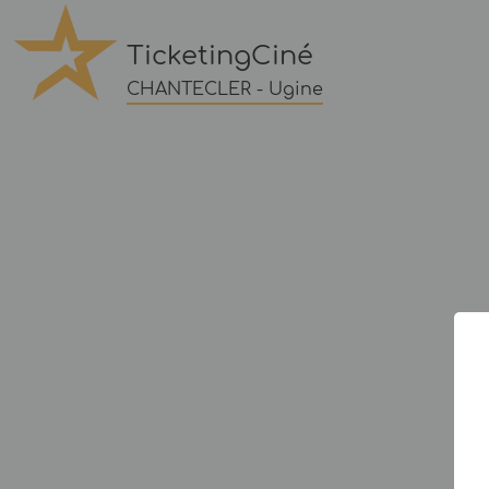
TicketingCiné
CHANTECLER - Ugine