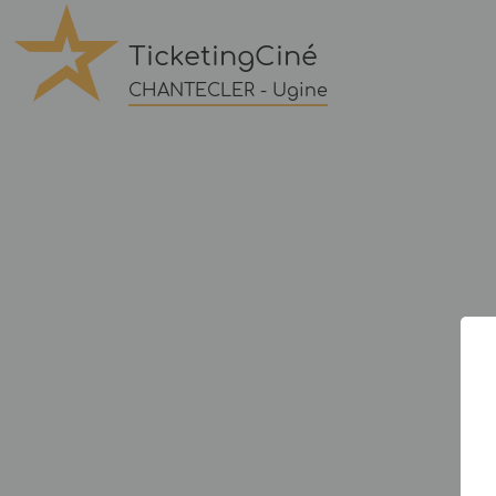
TicketingCiné
CHANTECLER - Ugine