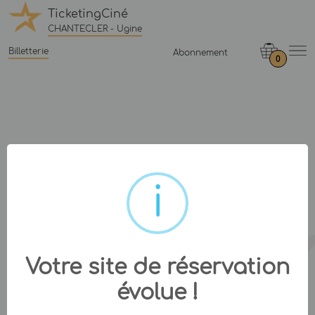
TicketingCiné
CHANTECLER - Ugine
Billetterie
Abonnement
0
Votre site de réservation
évolue !