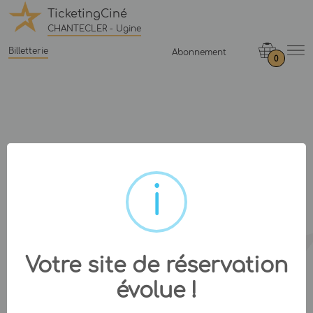
TicketingCiné
CHANTECLER - Ugine
Billetterie
Abonnement
0
Votre site de réservation
évolue !