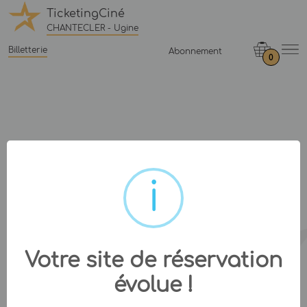
TicketingCiné
CHANTECLER - Ugine
Billetterie
Abonnement
0
Votre site de réservation
évolue !