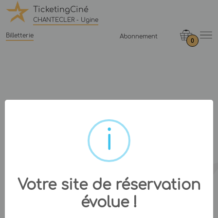
TicketingCiné
CHANTECLER - Ugine
Billetterie
Abonnement
0
Votre site de réservation
évolue !