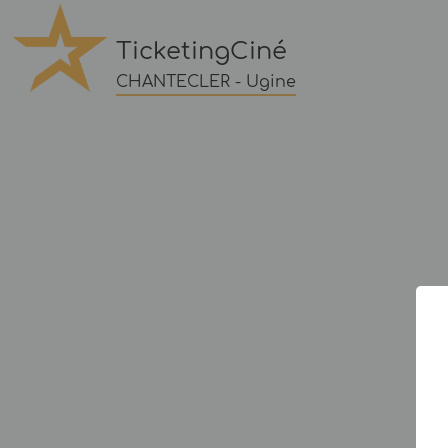
TicketingCiné
CHANTECLER - Ugine