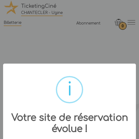
TicketingCiné
CHANTECLER - Ugine
Billetterie
Abonnement
0
Votre site de réservation
évolue !