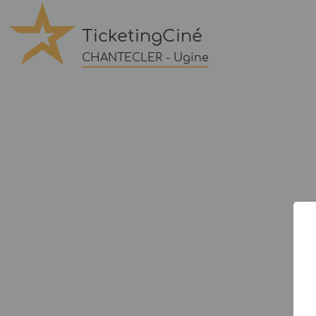
TicketingCiné
CHANTECLER - Ugine