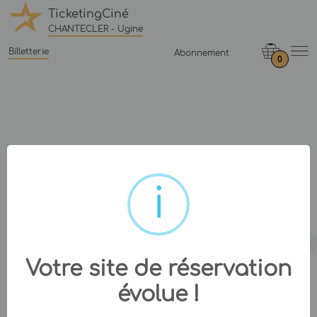
TicketingCiné
CHANTECLER - Ugine
Billetterie
Abonnement
0
Votre site de réservation
évolue !