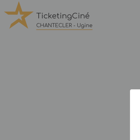
TicketingCiné
CHANTECLER - Ugine