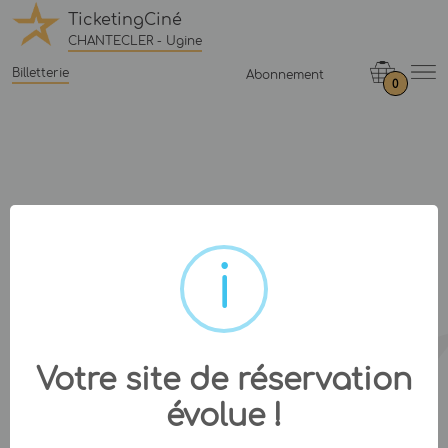
TicketingCiné
CHANTECLER - Ugine
Billetterie
Abonnement
0
Votre site de réservation
évolue !