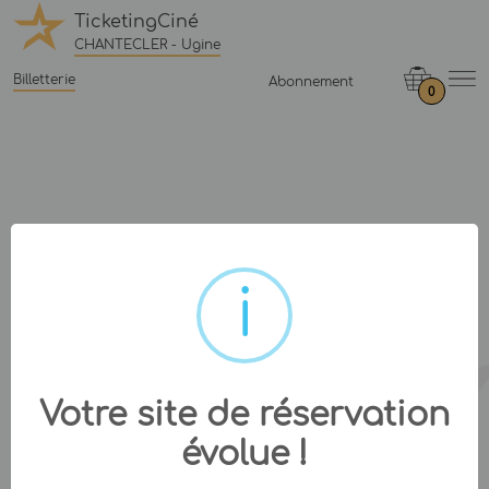
TicketingCiné
CHANTECLER - Ugine
Billetterie
Abonnement
0
Votre site de réservation
évolue !