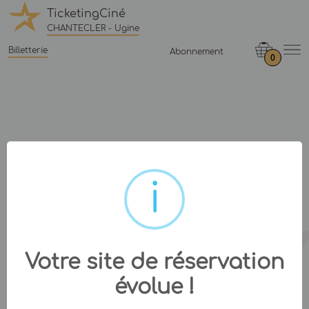
TicketingCiné
CHANTECLER - Ugine
Billetterie
Abonnement
0
Votre site de réservation
évolue !