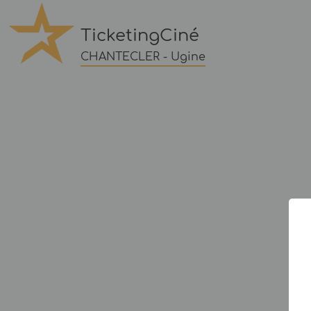
TicketingCiné
CHANTECLER - Ugine