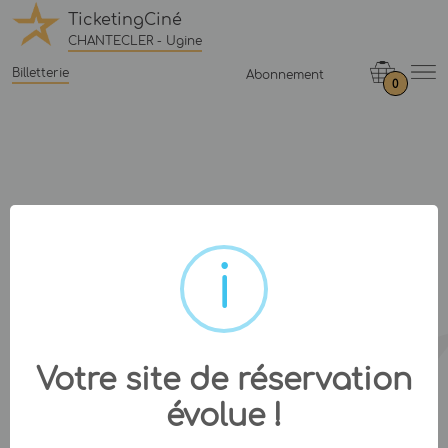
TicketingCiné
CHANTECLER - Ugine
Billetterie
Abonnement
0
Votre site de réservation
évolue !