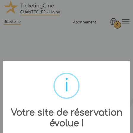
TicketingCiné
CHANTECLER - Ugine
Billetterie
Abonnement
0
Votre site de réservation
évolue !