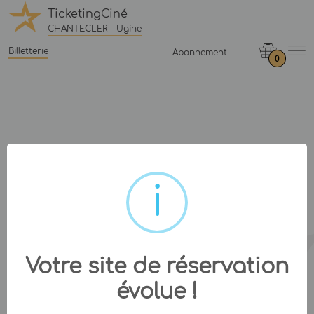
TicketingCiné
CHANTECLER - Ugine
Billetterie
Abonnement
0
Votre site de réservation
évolue !