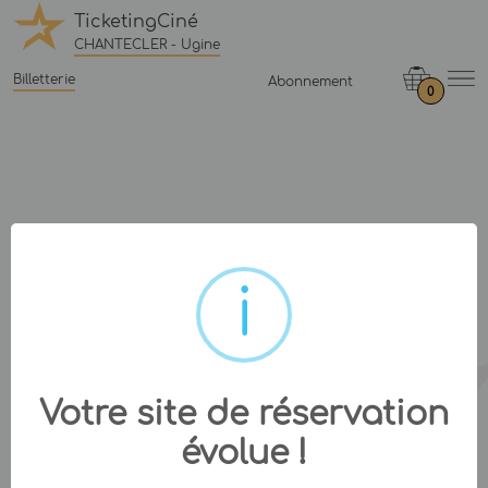
TicketingCiné
CHANTECLER - Ugine
Billetterie
Abonnement
0
Votre site de réservation
évolue !