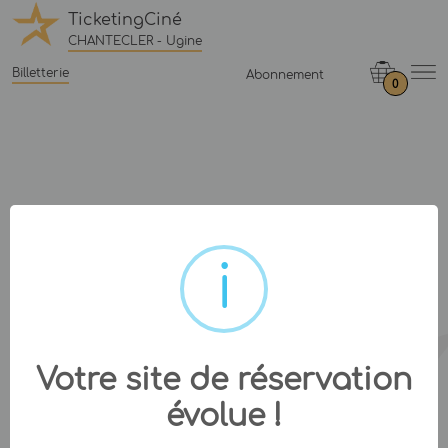
TicketingCiné
CHANTECLER - Ugine
Billetterie
Abonnement
0
Votre site de réservation
évolue !