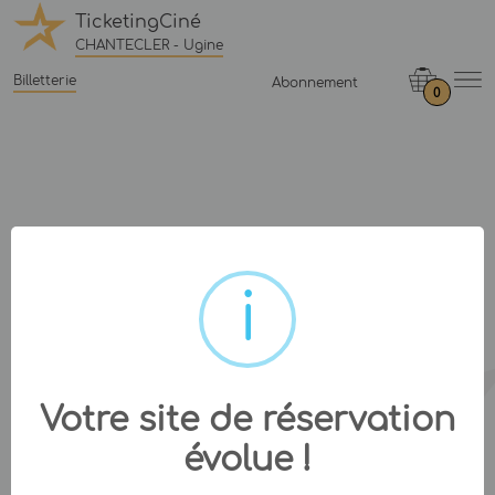
TicketingCiné
CHANTECLER - Ugine
Billetterie
Abonnement
0
Votre site de réservation
évolue !