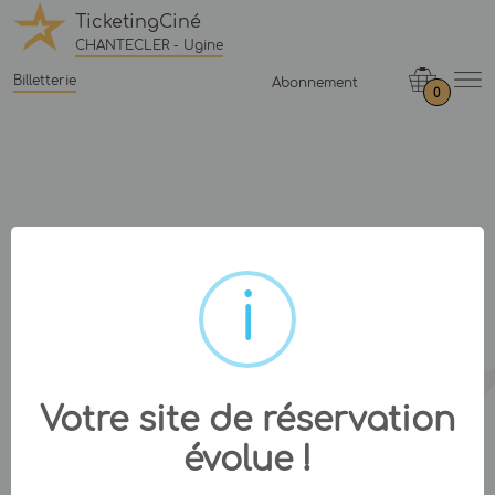
TicketingCiné
CHANTECLER - Ugine
Billetterie
Abonnement
0
Votre site de réservation
évolue !