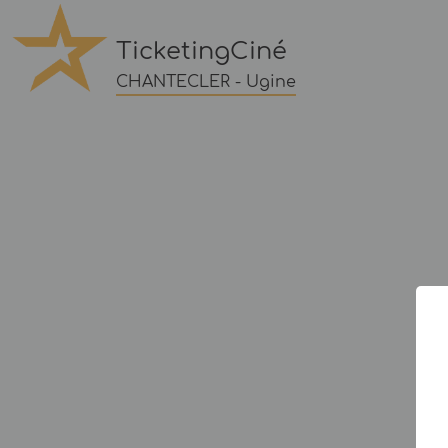
TicketingCiné
CHANTECLER - Ugine