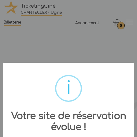
TicketingCiné
CHANTECLER - Ugine
Billetterie
Abonnement
0
Votre site de réservation
évolue !