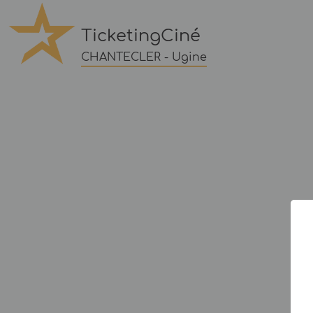
TicketingCiné
CHANTECLER - Ugine