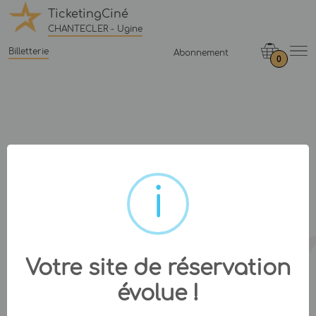
TicketingCiné
CHANTECLER - Ugine
Billetterie
Abonnement
0
Votre site de réservation
évolue !