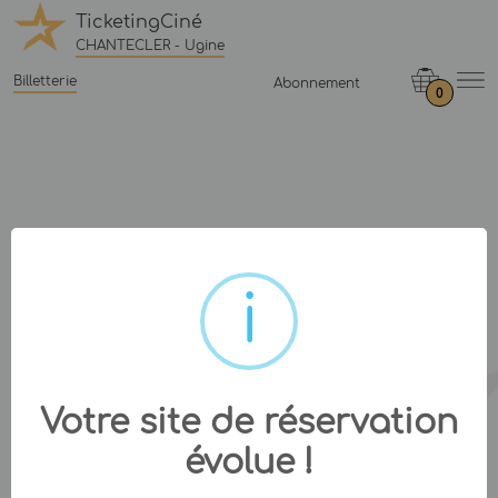
TicketingCiné
CHANTECLER - Ugine
Billetterie
Abonnement
0
Votre site de réservation
évolue !