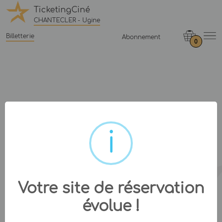
TicketingCiné
CHANTECLER - Ugine
Billetterie
Abonnement
0
Votre site de réservation
évolue !