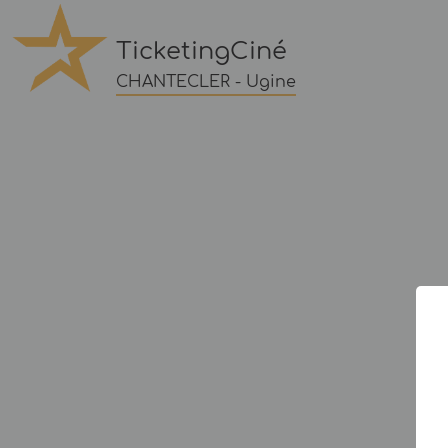
TicketingCiné
CHANTECLER - Ugine