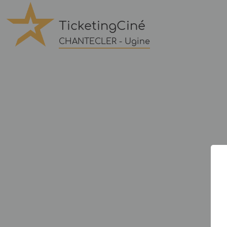
TicketingCiné
CHANTECLER - Ugine